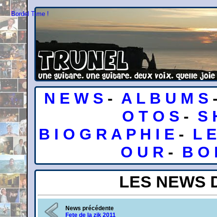
Bordel Time !
N E W S
-
A L B U M S
O T O S
-
S 
B I O G R A P H I E
-
L 
O U R
-
B O 
LES NEWS 
News précédente
Fete de la zik 2011