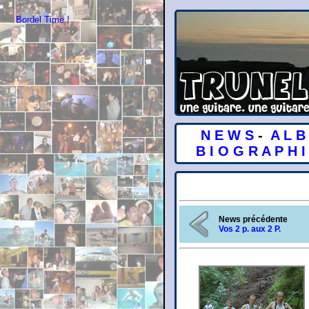
Bordel Time !
N E W S
-
A L B
B I O G R A P H I
News précédente
Vos 2 p. aux 2 P.