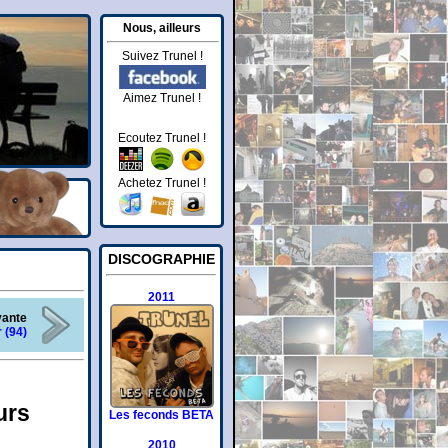
Nous, ailleurs
Suivez Trunel !
Aimez Trunel !
Ecoutez Trunel !
Achetez Trunel !
DISCOGRAPHIE
2011
vante
 (94)
urs
Les feconds BETA
2010