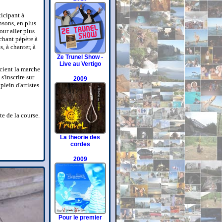
ticipant à
sons, en plus
ur aller plus
rchant pépère à
, à chanter, à
Ze Trunel Show -
Live au Vertigo
écient la marche
 s'inscrire sur
2009
lein d'artistes
ite de la course.
La theorie des
cordes
2009
Pour le premier