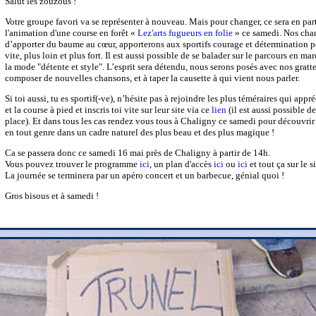
Salut les zouzous !
Votre groupe favori va se représenter à nouveau. Mais pour changer, ce sera en par
l'animation d'une course en forêt «
Lez'arts fugueurs en folie
» ce samedi. Nos chan
d’apporter du baume au cœur, apporterons aux sportifs courage et détermination po
vite, plus loin et plus fort. Il est aussi possible de se balader sur le parcours en ma
la mode "détente et style". L’esprit sera détendu, nous serons posés avec nos grattes
composer de nouvelles chansons, et à taper la causette à qui vient nous parler.
Si toi aussi, tu es sportif(-ve), n’hésite pas à rejoindre les plus téméraires qui appr
et la course à pied et inscris toi vite sur leur site via ce
lien
(il est aussi possible de
place). Et dans tous les cas rendez vous tous à Chaligny ce samedi pour découvrir p
en tout genre dans un cadre naturel des plus beau et des plus magique !
Ca se passera donc ce samedi 16 mai près de Chaligny à partir de 14h.
Vous pouvez trouver le programme
ici
, un plan d'accès
ici
ou
ici
et tout ça sur le s
La journée se terminera par un apéro concert et un barbecue, génial quoi !
Gros bisous et à samedi !