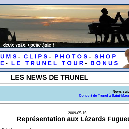
 U M S
-
C L I P S
-
P H O T O S
-
S H O P
 E
-
L E T R U N E L T O U R
-
B O N U S
LES NEWS DE TRUNEL
News sui
Concert de Trunel à Saint-Maur
2009-05-16
Représentation aux Lézards Fugue